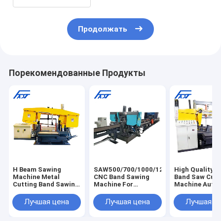
Продолжать
Порекомендованные Продукты
H Beam Sawing
SAW500/700/1000/1250
High Quality 
Machine Metal
CNC Band Sawing
Band Saw Cutt
Cutting Band Sawing
Machine For
Machine Auto
Machine Automatic
Beams/Pipes Fast
H/I/U beam Ba
Sawing Machine
High Performance
Sawing Machi
Лучшая цена
Лучшая цена
Лучшая ц
Band Saw