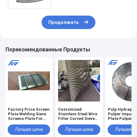
Продолжать
Порекомендованные Продукты
Factory Price Screen
Customized
Pulp Hydrapul
Plate Welding Sieve
Stainless Steel Wire
Pulper Impurit
Screens Plate For
Filter Curved Sieve
Plate Pulper S
Paper Machinery
Plate
Screen Plate F
Parts
Paper Machin
Лучшая цена
Лучшая цена
Лучшая ц