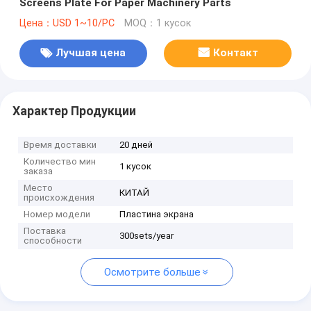
Screens Plate For Paper Machinery Parts
Цена：USD 1~10/PC
MOQ：1 кусок
Лучшая цена
Контакт
Характер Продукции
Время доставки
20 дней
Количество мин
1 кусок
заказа
Место
КИТАЙ
происхождения
Номер модели
Пластина экрана
Поставка
300sets/year
способности
Осмотрите больше