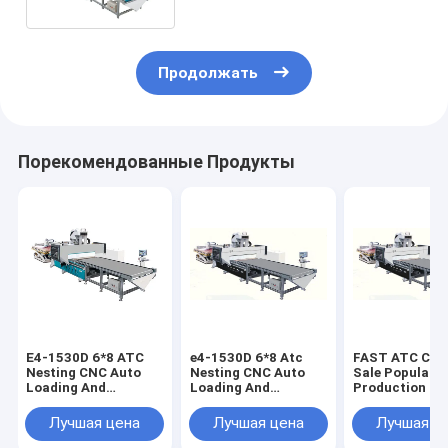
Продолжать
Порекомендованные Продукты
E4-1530D 6*8 ATC
e4-1530D 6*8 Atc
FAST ATC CNC
Nesting CNC Auto
Nesting CNC Auto
Sale Popular
Loading And
Loading And
Production Di
Unloading Nesting
Unloading Nesting
Wood CNC Nes
CNC Router Machine
CNC Router Machine
Working Cente
Лучшая цена
Лучшая цена
Лучшая ц
For Wood Furniture
For Wood Furniture