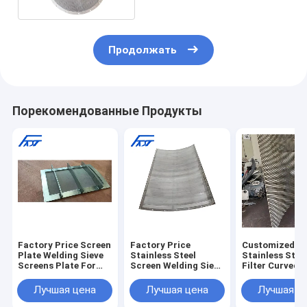
Продолжать
Порекомендованные Продукты
Factory Price Screen
Factory Price
Customized
Plate Welding Sieve
Stainless Steel
Stainless Stee
Screens Plate For
Screen Welding Sieve
Filter Curved S
Paper Machinery
Screens Plate For
Plate
Parts
Paper Machinery
Лучшая цена
Лучшая цена
Лучшая ц
Parts