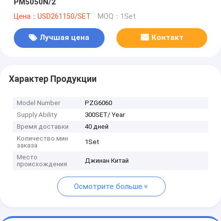
PM5050N/2
Цена：USD261150/SET
MOQ：1Set
Лучшая цена
Контакт
Характер Продукции
Model Number
PZG6060
Supply Ability
300SET/ Year
Время доставки
40 дней
Количество мин
1Set
заказа
Место
Джинан Китай
происхождения
Осмотрите больше