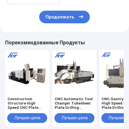
Продолжать
Порекомендованные Продукты
Construction
CNC Automatic Tool
CNC Gantry M
Structure High
Changer Tubesheet
High Speed Ste
Speed CNC Plate
Plate Drilling
Plate Drilling 
Drill Machine For
Machine ATC
Machine
Flanges
PZG4040
Лучшая цена
Лучшая цена
Лучшая ц
1000*1000mm